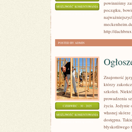
powinniśmy zai
ATUTY
MOŻLIWOŚĆ KOMENTOWANIA
początku, bowi
POSIADANIA
ZOSTAŁA WYŁĄCZONA
najważniejsz
W
meckenheim.de 2
SWOIM
http://dachbrux.
DOMU
POSTED BY ADMIN
AKWARIUM
Ogłosz
Znajomość języ
którzy zakończ
szkoleń. Niektó
prowadzenia szk
życia. Jedyni
CZERWIEC - 30 - 2025
własnej skórze
OGŁOSZENIA
MOŻLIWOŚĆ KOMENTOWANIA
dostępna. Takie
EDUKACYJNE
ZOSTAŁA WYŁĄCZONA
błyskotliwego t