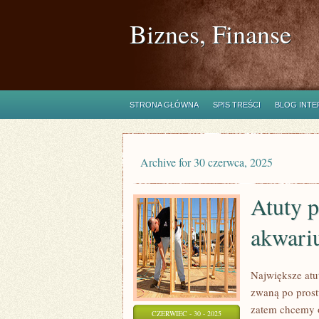
Biznes, Finanse
STRONA GŁÓWNA
SPIS TREŚCI
BLOG INT
Archive for 30 czerwca, 2025
Atuty 
akwari
Największe at
zwaną po prostu
zatem chcemy 
CZERWIEC - 30 - 2025