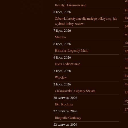
st
Koszty i Finansowanie
gr
8 lipca, 2026
li
Zabawki kreatywne dla małego odkrywcy: jak
wybrać dobry zestaw
pa
7 lipca, 2026
wr
Maroko
si
6 lipca, 2026
Historia i Legendy Mafii
li
4 lipca, 2026
cz
Dieta i odżywianie
ma
3 lipca, 2026
kw
Wrocław
ma
2 lipca, 2026
Ciekawostki i Giganty Świata
lu
30 czerwca, 2026
st
Eko Kuchnia
gr
27 czerwca, 2026
Biografie Geniuszy
22 czerwca, 2026