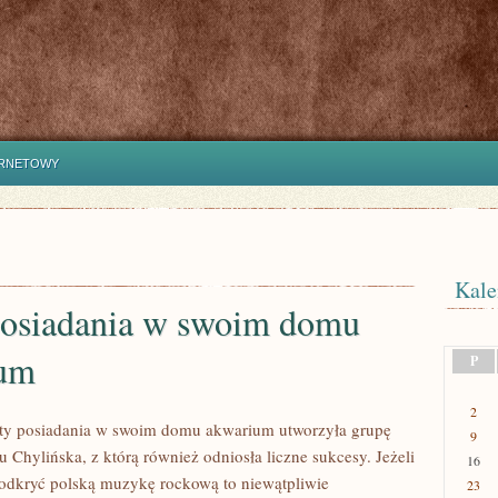
ERNETOWY
Kale
posiadania w swoim domu
um
P
2
uty posiadania w swoim domu akwarium utworzyła grupę
9
 Chylińska, z którą również odniosła liczne sukcesy. Jeżeli
16
odkryć polską muzykę rockową to niewątpliwie
23