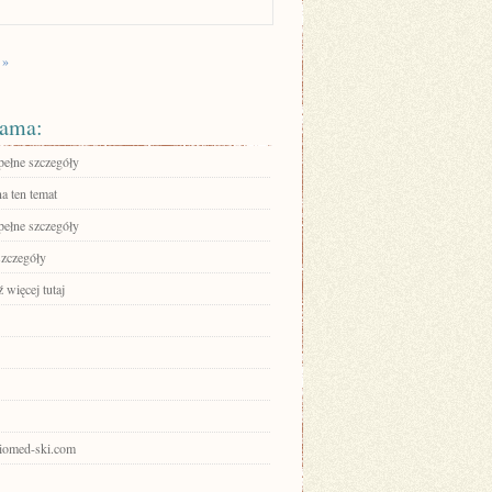
 »
ama:
pełne szczegóły
a ten temat
pełne szczegóły
szczegóły
 więcej tutaj
keiomed-ski.com