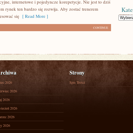
cyjne, internetowe i pojedyncze korepetycje. Nie jest to dziś
Kate
m rynek ten bardzo się rozwija. Aby zostać trenerem
resować się
[ Read More ]
Kategorie
CONTINUE
rchiwa
Strony
piec 2026
Spis Treści
erwiec 2026
j 2026
iecień 2026
rzec 2026
ty 2026