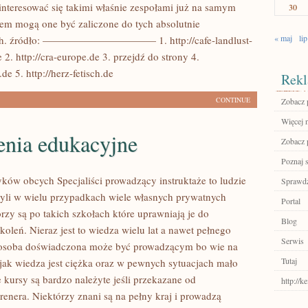
nteresować się takimi właśnie zespołami już na samym
30
em mogą one być zaliczone do tych absolutnie
« maj
lip
ych. źródło: ——————————— 1. http://cafe-landlust-
. http://cra-europe.de 3. przejdź do strony 4.
de 5. http://herz-fetisch.de
Rekl
CONTINUE
Zobacz 
Więcej n
enia edukacyjne
Zobacz 
Poznaj 
ków obcych Specjaliści prowadzący instruktaże to ludzie
Sprawdź
yli w wielu przypadkach wiele własnych prywatnych
Portal
rzy są po takich szkołach które uprawniają je do
Blog
oleń. Nieraz jest to wiedza wielu lat a nawet pełnego
Serwis
e osoba doświadczona może być prowadzącym bo wie na
Tutaj
 jak wiedza jest ciężka oraz w pewnych sytuacjach mało
 kursy są bardzo należyte jeśli przekazane od
http://
renera. Niektórzy znani są na pełny kraj i prowadzą