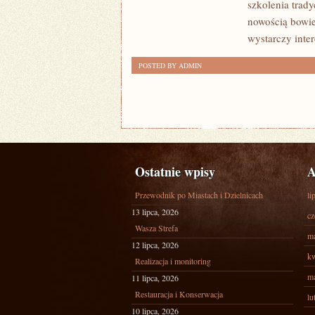
szkolenia trady
nowością bowie
wystarczy inte
POSTED BY ADMIN
Ostatnie wpisy
A
Przewodnik po Miastach i Dzielnicach
li
13 lipca, 2026
cz
Wasza Strefa
ma
12 lipca, 2026
kw
Realizacja i monitoring
ma
11 lipca, 2026
Restauracja i Konserwacja
lu
10 lipca, 2026