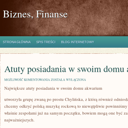
Biznes, Finanse
STRONA GŁÓWNA
SPIS TREŚCI
BLOG INTERNETOWY
Atuty posiadania w swoim domu
ATUTY
MOŻLIWOŚĆ KOMENTOWANIA
ZOSTAŁA WYŁĄCZONA
POSIADANIA
Największe atuty posiadania w swoim domu akwarium
W
SWOIM
DOMU
utworzyła grupę zwaną po prostu Chylińska, z którą również odniosła
AKWARIUM
chcemy odkryć polską muzykę rockową to niewątpliwie powinniśmy z
właśnie zespołami już na samym początku, bowiem mogą one być zal
najważniejszych.