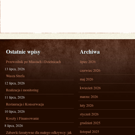
Ostatnie wpisy
Archiwa
Przewodnik po Miastach i Dzielnicach
lipiec 2026
13 lipca, 2026
czerwiec 2026
Wasza Strefa
maj 2026
12 lipca, 2026
kwiecień 2026
Realizacja i monitoring
marzec 2026
11 lipca, 2026
Restauracja i Konserwacja
luty 2026
10 lipca, 2026
styczeń 2026
Koszty i Finansowanie
grudzień 2025
8 lipca, 2026
listopad 2025
Zabawki kreatywne dla małego odkrywcy: jak