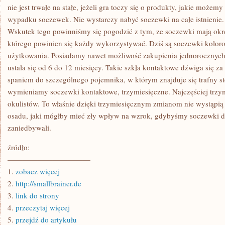
nie jest trwałe na stałe, jeżeli gra toczy się o produkty, jakie możem
wypadku soczewek. Nie wystarczy nabyć soczewki na całe istnienie. Ch
Wskutek tego powinniśmy się pogodzić z tym, ze soczewki mają okr
którego powinien się każdy wykorzystywać. Dziś są soczewki kolor
użytkowania. Posiadamy nawet możliwość zakupienia jednorocznych
ustala się od 6 do 12 miesięcy. Takie szkła kontaktowe dźwiga się z
spaniem do szczególnego pojemnika, w którym znajduje się trafny st
wymieniamy soczewki kontaktowe, trzymiesięczne. Najczęściej trzym
okulistów. To właśnie dzięki trzymiesięcznym zmianom nie wystąpią
osadu, jaki mógłby mieć zły wpływ na wzrok, gdybyśmy soczewki dł
zaniedbywali.
źródło:
———————————
1.
zobacz więcej
2.
http://smallbrainer.de
3.
link do strony
4.
przeczytaj więcej
5.
przejdź do artykułu