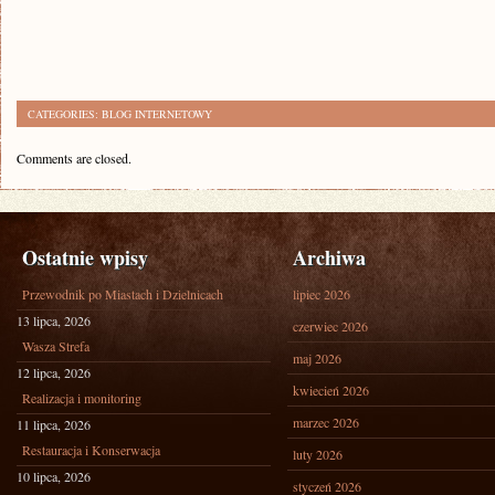
CATEGORIES:
BLOG INTERNETOWY
Comments are closed.
Ostatnie wpisy
Archiwa
Przewodnik po Miastach i Dzielnicach
lipiec 2026
13 lipca, 2026
czerwiec 2026
Wasza Strefa
maj 2026
12 lipca, 2026
kwiecień 2026
Realizacja i monitoring
marzec 2026
11 lipca, 2026
Restauracja i Konserwacja
luty 2026
10 lipca, 2026
styczeń 2026