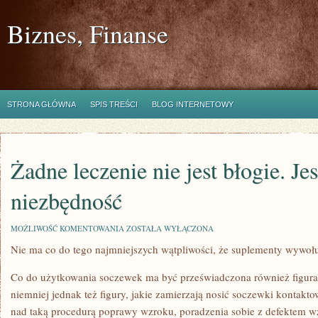
Biznes, Finanse
STRONA GŁÓWNA
SPIS TREŚCI
BLOG INTERNETOWY
Żadne leczenie nie jest błogie. Jes
niezbędność
ŻADNE
MOŻLIWOŚĆ KOMENTOWANIA
ZOSTAŁA WYŁĄCZONA
LECZENIE
Nie ma co do tego najmniejszych wątpliwości, że suplementy wywołu
NIE
JEST
BŁOGIE.
Co do użytkowania soczewek ma być przeświadczona również figura, 
JEST
TO
niemniej jednak też figury, jakie zamierzają nosić soczewki kontakto
JEDNAK
nad taką procedurą poprawy wzroku, poradzenia sobie z defektem wz
NIEZBĘDNOŚĆ