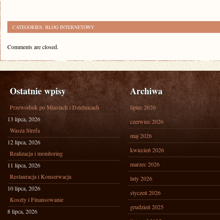
CATEGORIES:
BLOG INTERNETOWY
Comments are closed.
Ostatnie wpisy
Archiwa
Przewodnik po Miastach i Dzielnicach
lipiec 2026
13 lipca, 2026
czerwiec 2026
Wasza Strefa
maj 2026
12 lipca, 2026
kwiecień 2026
Realizacja i monitoring
marzec 2026
11 lipca, 2026
Restauracja i Konserwacja
luty 2026
10 lipca, 2026
styczeń 2026
Koszty i Finansowanie
grudzień 2025
8 lipca, 2026