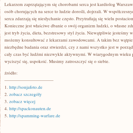
Lekarzem zaprzątającym się chorobami serca jest kardiolog Warsz
osób chorujących na serce to ludzie dorośli, dojrzali. W współczesn
serca zdarzają się niesłychanie często. Przytrafiają się wielu posta
Konieczne jest właściwe dbanie o swój organizm ludzki, o własne zdr
jest tryb życia, dieta, bezstresowy styl życia. Niewątpliwie jesteśmy 
możemy konsultować z lekarzami zawodowcami. A takim bez wątpien
niezbędne badania oraz stwierdzi, czy z nami wszystko jest w porząd
cały czas być ludźmi niezwykle aktywnymi. W wiarygodnym wieku 
wyciszyć się, uspokoić. Musimy zatroszczyć się o siebie.
źródło:
———————————
1.
http://sonjafoto.de
2.
zobacz szczegóły
3.
zobacz więcej
4.
http://spackonauten.de
5.
http://spamming-warfare.de