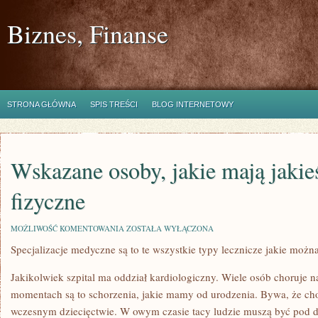
Biznes, Finanse
STRONA GŁÓWNA
SPIS TREŚCI
BLOG INTERNETOWY
Wskazane osoby, jakie mają jakie
fizyczne
WSKAZANE
MOŻLIWOŚĆ KOMENTOWANIA
ZOSTAŁA WYŁĄCZONA
OSOBY,
Specjalizacje medyczne są to te wszystkie typy lecznicze jakie możn
JAKIE
MAJĄ
JAKIEŚ
Jakikolwiek szpital ma oddział kardiologiczny. Wiele osób choruje
SCHORZENIA
FIZYCZNE
momentach są to schorzenia, jakie mamy od urodzenia. Bywa, że cho
wczesnym dziecięctwie. W owym czasie tacy ludzie muszą być pod d