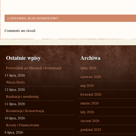
CATEGORIES:
BLOG INTERNETOWY
Comments are closed.
Ostatnie wpisy
Archiwa
Przewodnik po Miastach i Dzielnicach
lipiec 2026
13 lipca, 2026
czerwiec 2026
Wasza Strefa
maj 2026
12 lipca, 2026
kwiecień 2026
Realizacja i monitoring
marzec 2026
11 lipca, 2026
Restauracja i Konserwacja
luty 2026
10 lipca, 2026
styczeń 2026
Koszty i Finansowanie
grudzień 2025
8 lipca, 2026