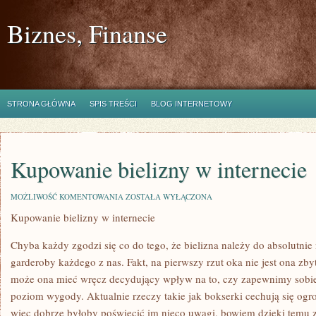
Biznes, Finanse
STRONA GŁÓWNA
SPIS TREŚCI
BLOG INTERNETOWY
Kupowanie bielizny w internecie
KUPOWANIE
MOŻLIWOŚĆ KOMENTOWANIA
ZOSTAŁA WYŁĄCZONA
BIELIZNY
Kupowanie bielizny w internecie
W
INTERNECIE
Chyba każdy zgodzi się co do tego, że bielizna należy do absolutni
garderoby każdego z nas. Fakt, na pierwszy rzut oka nie jest ona zb
może ona mieć wręcz decydujący wpływ na to, czy zapewnimy sobie
poziom wygody. Aktualnie rzeczy takie jak bokserki cechują się o
więc dobrze byłoby poświęcić im nieco uwagi, bowiem dzięki temu 