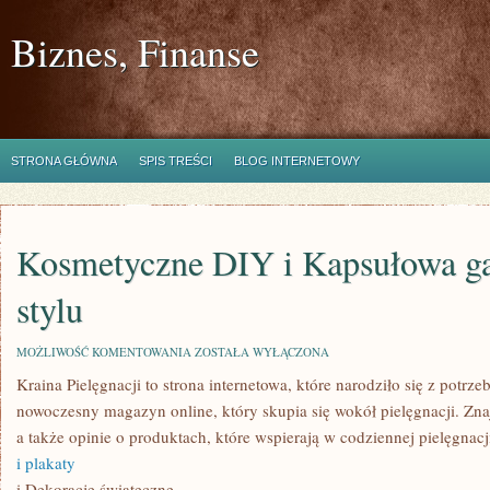
Biznes, Finanse
STRONA GŁÓWNA
SPIS TREŚCI
BLOG INTERNETOWY
Kosmetyczne DIY i Kapsułowa ga
stylu
KOSMETYCZNE
MOŻLIWOŚĆ KOMENTOWANIA
ZOSTAŁA WYŁĄCZONA
DIY
Kraina Pielęgnacji to strona internetowa, które narodziło się z potrze
I
KAPSUŁOWA
nowoczesny magazyn online, który skupia się wokół pielęgnacji. Znajd
GARDEROBA
I
a także opinie o produktach, które wspierają w codziennej pielęgnac
BAZA
i plakaty
STYLU
i Dekoracje świąteczne