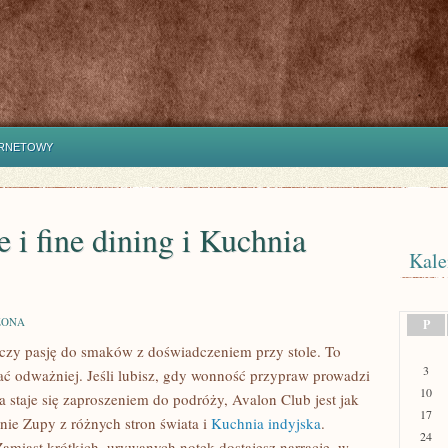
ERNETOWY
 i fine dining i Kuchnia
Kale
ZONA
P
łączy pasję do smaków z doświadczeniem przy stole. To
3
ać odważniej. Jeśli lubisz, gdy wonność przypraw prowadzi
10
a staje się zaproszeniem do podróży, Avalon Club jest jak
17
ie Zupy z różnych stron świata i
Kuchnia indyjska
.
24
amiast krótkich, urywanych notek dostajesz narrację, w