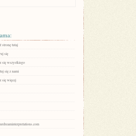
ama:
 stronę tutaj
ruj się
 się wszystkiego
uj się z nami
 się więcej
ourdreaminterpretations.com