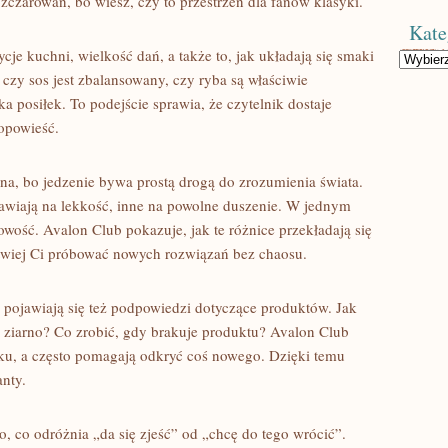
ozczarowań, bo wiesz, czy to przestrzeń dla fanów klasyki.
Kate
cje kuchni, wielkość dań, a także to, jak układają się smaki
Kategorie
 czy sos jest zbalansowany, czy ryba są właściwie
posiłek. To podejście sprawia, że czytelnik dostaje
opowieść.
na, bo jedzenie bywa prostą drogą do zrozumienia świata.
awiają na lekkość, inne na powolne duszenie. W jednym
owość. Avalon Club pokazuje, jak te różnice przekładają się
twiej Ci próbować nowych rozwiązań bez chaosu.
i pojawiają się też podpowiedzi dotyczące produktów. Jak
 ziarno? Co zrobić, gdy brakuje produktu? Avalon Club
ku, a często pomagają odkryć coś nowego. Dzięki temu
anty.
to, co odróżnia „da się zjeść” od „chcę do tego wrócić”.