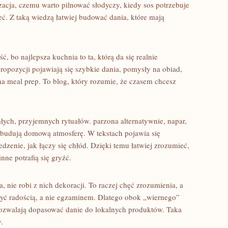
zacja, czemu warto pilnować słodyczy, kiedy sos potrzebuje
ć. Z taką wiedzą łatwiej budować dania, które mają
, bo najlepsza kuchnia to ta, którą da się realnie
opozycji pojawiają się szybkie dania, pomysły na obiad,
 na meal prep. To blog, który rozumie, że czasem chcesz
ych, przyjemnych rytuałów. parzona alternatywnie, napar,
 budują domową atmosferę. W tekstach pojawia się
edzenie, jak łączy się chłód. Dzięki temu łatwiej zrozumieć,
nne potrafią się gryźć.
 nie robi z nich dekoracji. To raczej chęć zrozumienia, a
yć radością, a nie egzaminem. Dlatego obok „wiernego”
 pozwalają dopasować danie do lokalnych produktów. Taka
.