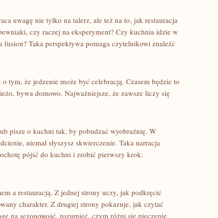
a uwagę nie tylko na talerz, ale też na to, jak restauracja
 pewniaki, czy raczej na eksperyment? Czy kuchnia idzie w
na fusion? Taka perspektywa pomaga czytelnikowi znaleźć
 o tym, że jedzenie może być celebracją. Czasem będzie to
ieżo, bywa domowo. Najważniejsze, że zawsze liczy się
ub pisze o kuchni tak, by pobudzać wyobraźnię. W
dcienie, niemal słyszysz skwierczenie. Taka narracja
ochotę pójść do kuchni i zrobić pierwszy krok:
 a restauracją. Z jednej strony uczy, jak podkręcić
any charakter. Z drugiej strony pokazuje, jak czytać
ę na sezonowość, rozumieć, czym różni się pieczenie,