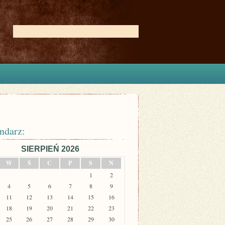
ndarz:
SIERPIEŃ 2026
W
Ś
C
P
S
N
1
2
4
5
6
7
8
9
11
12
13
14
15
16
18
19
20
21
22
23
25
26
27
28
29
30