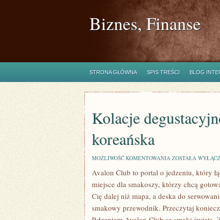
Biznes, Finanse
STRONA GŁÓWNA
SPIS TREŚCI
BLOG INT
Kolacje degustacyjne
koreańska
KOLACJE
MOŻLIWOŚĆ KOMENTOWANIA
ZOSTAŁA WYŁĄC
DEGUSTACYJNE
Avalon Club to portal o jedzeniu, który 
I
FINE
miejsce dla smakoszy, którzy chcą gotow
DINING
I
Cię dalej niż mapa, a deska do serwowani
KUCHNIA
smakowy przewodnik. Przeczytaj konieczn
KOREAŃSKA
Rdzeniem Avalon Club są smaki świata. Z