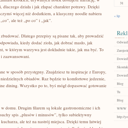
31
, dlaczego działa i jak złapać charakter potrawy. Dzięki
 czymś więcej niż dodatkiem, a klasyczny noodle nabiera
« lip
co”, ale też „po co” i „jak”.
Rekl
o zbudować. Dlatego przepisy są pisane tak, aby prowadzić
odpowiada, kiedy dodać zioła, jak dobrać masło, jak
Odwiedź
t, w którym warzywa jest dokładnie takie, jak ma być. To
Zarejest
k i zaawansowani.
Dowiedz
Skontakt
ne w sposób przystępny. Znajdziesz tu inspiracje z Europy,
Dowiedz
ą niedzielnych obiadów. Raz będzie to komfortowe jedzenie,
Blog
 fine dining. Wszystko po to, byś mógł dopasować gotowanie
Tu
Blog
 w domu. Drugim filarem są lokale gastronomiczne i ich
WWW
st suchy spis „plusów i minusów”, tylko subiektywny
http://y
kucharza, ale też na nastrój miejsca. Dzięki temu łatwiej