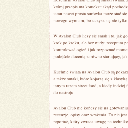
której przepis ma kontekst: skąd pochodzi
temu nawet prosta surówka może stać się
nowego wymiaru, bo uczysz się nie tylko „
W Avalon Club liczy się smak i to, jak g
krok po kroku, ale bez nudy: receptura p
kontrolować ogień i jak rozpoznać momen
podejście docenią zarówno startujący, ja
Kuchnie świata na Avalon Club są pokaza
a także smaki, które kojarzą się z klasyk
innym razem street food, a kiedy indziej
do nastroju.
Avalon Club nie kończy się na gotowaniu
recenzje, opisy oraz wrażenia. To nie je
reportaż, który zwraca uwagę na technikę 