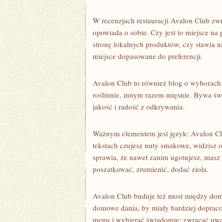
W recenzjach restauracji Avalon Club zwrac
opowiada o sobie. Czy jest to miejsce na
stronę lokalnych produktów, czy stawia 
miejsce dopasowane do preferencji.
Avalon Club to również blog o wyborach:
roślinnie, innym razem mięsnie. Bywa św
jakość i radość z odkrywania.
Ważnym elementem jest język: Avalon Cl
tekstach czujesz nuty smakowe, widzisz o
sprawia, że nawet zanim ugotujesz, masz 
poszatkować, zrumienić, dodać zioła.
Avalon Club buduje też most między domem
domowe dania, by miały bardziej dopracow
menu i wybierać świadomie: zwracać uwag