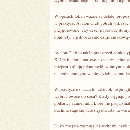
wybrać restaurację na randkę i uniknąć r
W opisach lokali ważne są detale: propozy
w praktyce. Avalon Club potrafi wskazać,
przygotowane, czy deser naprawdę domyka 
konkrety, a jednocześnie czuje smakową 
Avalon Club to także przestrzeń edukacyj
Każda kuchnia ma swoje zasady: jedne st
miejscu królują pikantność, w innym zioł
na codzienne gotowanie, dzięki czemu ła
W praktyce oznacza to, że obok inspiracj
wybrać owoce do sosu? Kiedy sięgnąć po
podsuwa zamienniki, które nie psują sma
kuchnia staje się bardziej otwarta na wari
Dużo miejsca zajmują też techniki, czyli 