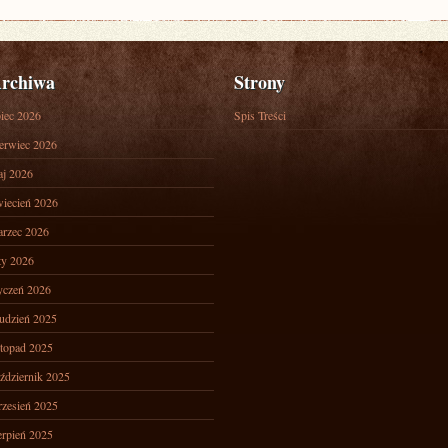
rchiwa
Strony
piec 2026
Spis Treści
erwiec 2026
j 2026
iecień 2026
rzec 2026
ty 2026
yczeń 2026
udzień 2025
stopad 2025
ździernik 2025
zesień 2025
erpień 2025