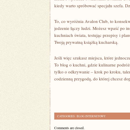
kiedy warto spróbować specjału szefa. Dz
To, co wyróżnia Avalon Club, to konsekwe
jedzenie łączy ludzi. Możesz wpaść po ins
kuchniach świata, testując przepisy i pla
Twoją prywatną książką kucharską.
Jeśli więc szukasz miejsca, które jednocz
To blog o kuchni, gdzie kulinarne podróże
tylko o odkrywanie – krok po kroku, talerz
codzienną przygodą, do której chcesz dop
CATEGORIES:
BLOG INTERNETOWY
Comments are closed.