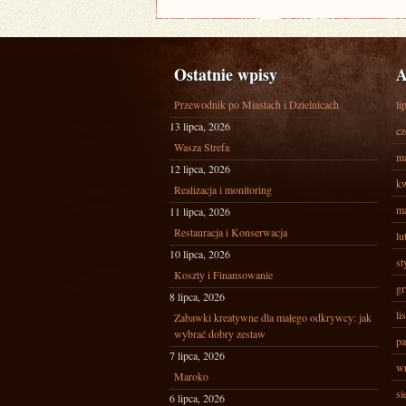
Ostatnie wpisy
A
Przewodnik po Miastach i Dzielnicach
li
13 lipca, 2026
cz
Wasza Strefa
ma
12 lipca, 2026
kw
Realizacja i monitoring
ma
11 lipca, 2026
Restauracja i Konserwacja
lu
10 lipca, 2026
st
Koszty i Finansowanie
gr
8 lipca, 2026
li
Zabawki kreatywne dla małego odkrywcy: jak
wybrać dobry zestaw
pa
7 lipca, 2026
wr
Maroko
si
6 lipca, 2026