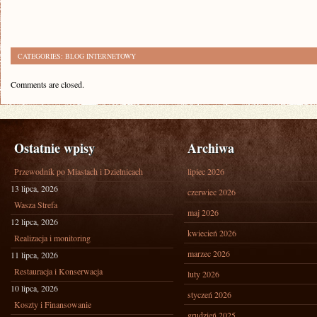
CATEGORIES:
BLOG INTERNETOWY
Comments are closed.
Ostatnie wpisy
Archiwa
Przewodnik po Miastach i Dzielnicach
lipiec 2026
13 lipca, 2026
czerwiec 2026
Wasza Strefa
maj 2026
12 lipca, 2026
kwiecień 2026
Realizacja i monitoring
marzec 2026
11 lipca, 2026
Restauracja i Konserwacja
luty 2026
10 lipca, 2026
styczeń 2026
Koszty i Finansowanie
grudzień 2025