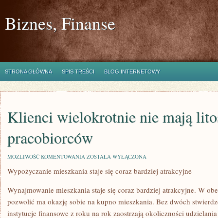
Biznes, Finanse
STRONA GŁÓWNA
SPIS TREŚCI
BLOG INTERNETOWY
Klienci wielokrotnie nie mają lito
pracobiorców
KLIENCI
MOŻLIWOŚĆ KOMENTOWANIA
ZOSTAŁA WYŁĄCZONA
WIELOKROTNIE
Wypożyczanie mieszkania staje się coraz bardziej atrakcyjne
NIE
MAJĄ
LITOŚCI
Wynajmowanie mieszkania staje się coraz bardziej atrakcyjne. W ob
DLA
PRACOBIORCÓW
pozwolić ma okazję sobie na kupno mieszkania. Bez dwóch stwierdze
instytucje finansowe z roku na rok zaostrzają okoliczności udzielan