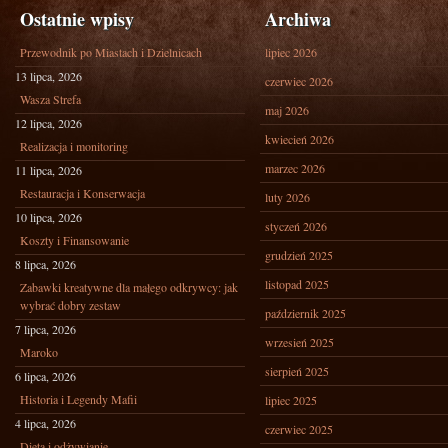
Ostatnie wpisy
Archiwa
Przewodnik po Miastach i Dzielnicach
lipiec 2026
13 lipca, 2026
czerwiec 2026
Wasza Strefa
maj 2026
12 lipca, 2026
kwiecień 2026
Realizacja i monitoring
marzec 2026
11 lipca, 2026
Restauracja i Konserwacja
luty 2026
10 lipca, 2026
styczeń 2026
Koszty i Finansowanie
grudzień 2025
8 lipca, 2026
listopad 2025
Zabawki kreatywne dla małego odkrywcy: jak
wybrać dobry zestaw
październik 2025
7 lipca, 2026
wrzesień 2025
Maroko
sierpień 2025
6 lipca, 2026
Historia i Legendy Mafii
lipiec 2025
4 lipca, 2026
czerwiec 2025
Dieta i odżywianie