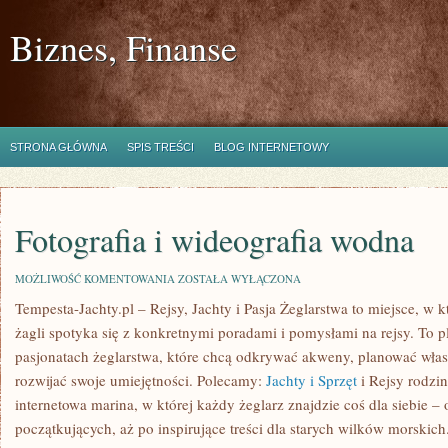
Biznes, Finanse
STRONA GŁÓWNA
SPIS TREŚCI
BLOG INTERNETOWY
Fotografia i wideografia wodna
FOTOGRAFIA
MOŻLIWOŚĆ KOMENTOWANIA
ZOSTAŁA WYŁĄCZONA
I
Tempesta-Jachty.pl – Rejsy, Jachty i Pasja Żeglarstwa to miejsce, w
WIDEOGRAFIA
WODNA
żagli spotyka się z konkretnymi poradami i pomysłami na rejsy. To p
pasjonatach żeglarstwa, które chcą odkrywać akweny, planować wła
rozwijać swoje umiejętności. Polecamy:
Jachty i Sprzęt
i Rejsy rodzin
internetowa marina, w której każdy żeglarz znajdzie coś dla siebie 
początkujących, aż po inspirujące treści dla starych wilków morskich