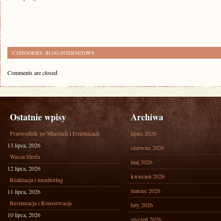
CATEGORIES:
BLOG INTERNETOWY
Comments are closed.
Ostatnie wpisy
Archiwa
Przewodnik po Miastach i Dzielnicach
lipiec 2026
13 lipca, 2026
czerwiec 2026
Wasza Strefa
maj 2026
12 lipca, 2026
kwiecień 2026
Realizacja i monitoring
marzec 2026
11 lipca, 2026
Restauracja i Konserwacja
luty 2026
10 lipca, 2026
styczeń 2026