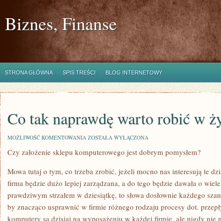
Biznes, Finanse
STRONA GŁÓWNA
SPIS TREŚCI
BLOG INTERNETOWY
Co tak naprawdę warto robić w ż
CO
MOŻLIWOŚĆ KOMENTOWANIA
ZOSTAŁA WYŁĄCZONA
TAK
Czy założenie sklepu komputerowego jest dobrym pomysłem?
NAPRAWDĘ
WARTO
ROBIĆ
Mowa tutaj o tym, co trzeba zrobić, jeżeli mocno nas interesują te dz
W
ŻYCIU?
firma będzie dużo lepiej zarządzana, a do tego będzie dawała o wiele
prawdziwym strzałem w dziesiątkę, to słowa dosłownie każdego szanu
by znacząco usprawnić w firmie różnego rodzaju procesy dot. przepł
komputery są dzisiaj na wyposażeniu w każdej firmie, ale nigdy nie