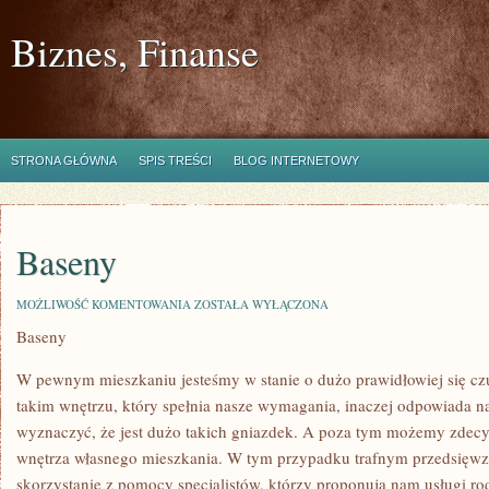
Biznes, Finanse
STRONA GŁÓWNA
SPIS TREŚCI
BLOG INTERNETOWY
Baseny
BASENY
MOŻLIWOŚĆ KOMENTOWANIA
ZOSTAŁA WYŁĄCZONA
Baseny
W pewnym mieszkaniu jesteśmy w stanie o dużo prawidłowiej się c
takim wnętrzu, który spełnia nasze wymagania, inaczej odpowiada 
wyznaczyć, że jest dużo takich gniazdek. A poza tym możemy zdec
wnętrza własnego mieszkania. W tym przypadku trafnym przedsięwzi
skorzystanie z pomocy specjalistów, którzy proponują nam usługi rodz