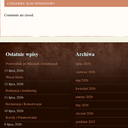
CATEGORIES:
BLOG INTERNETOWY
Comments are closed.
Ostatnie wpisy
Archiwa
Przewodnik po Miastach i Dzielnicach
lipiec 2026
13 lipca, 2026
czerwiec 2026
Wasza Strefa
maj 2026
12 lipca, 2026
kwiecień 2026
Realizacja i monitoring
marzec 2026
11 lipca, 2026
Restauracja i Konserwacja
luty 2026
10 lipca, 2026
styczeń 2026
Koszty i Finansowanie
grudzień 2025
8 lipca, 2026