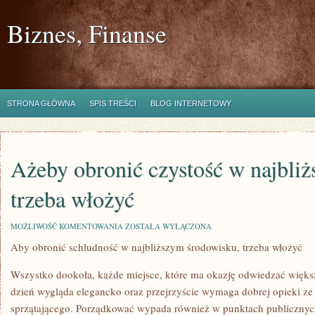
Biznes, Finanse
STRONA GŁÓWNA
SPIS TREŚCI
BLOG INTERNETOWY
Ażeby obronić czystość w najbliż
trzeba włożyć
AŻEBY
MOŻLIWOŚĆ KOMENTOWANIA
ZOSTAŁA WYŁĄCZONA
OBRONIĆ
Aby obronić schludność w najbliższym środowisku, trzeba włożyć
CZYSTOŚĆ
W
NAJBLIŻSZYM
Wszystko dookoła, każde miejsce, które ma okazję odwiedzać większa
OTOCZENIU,
TRZEBA
dzień wygląda elegancko oraz przejrzyście wymaga dobrej opieki ze
WŁOŻYĆ
sprzątającego. Porządkować wypada również w punktach publicznych, 