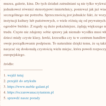
muzea, galerie, kina. Do tych działań zatrudniani są nie tylko wykwa
jednakowoż również stereotypowi śmiertelnicy, ponieważ jak już wi
szczególnego nie potrzeba. Sprzecznością jest jednakże fakt, że wszy
instytucji kultury lub państwowych, o wiele różnią się od prywatnych.
ogrodów bielsko. Z reguły są dużo pokaźniejsze, żądają większego n
trudu. Często nie zdajemy sobie sprawy jak niemało wysiłku musi wł
dzieci miały czyste klasy, ławki, krzesełka czy ta w centrum handlo
swoje porządkowanie podpisem. To naturalnie dzięki temu, że są tak
nasycać się doskonałą czystością wielu miejsc, która powoli rozpoc
europejskiego.
źródło:
———————————
1.
wejdź tutaj
2.
przejdź do artykułu
3.
https://www.meble-galant.pl
4.
https://oczarowanaczytaniem.pl
5.
sprawdź nasze porady