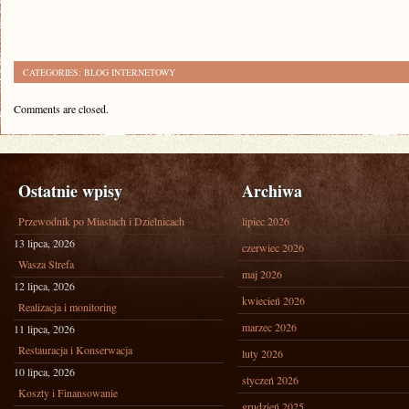
CATEGORIES:
BLOG INTERNETOWY
Comments are closed.
Ostatnie wpisy
Archiwa
Przewodnik po Miastach i Dzielnicach
lipiec 2026
13 lipca, 2026
czerwiec 2026
Wasza Strefa
maj 2026
12 lipca, 2026
kwiecień 2026
Realizacja i monitoring
marzec 2026
11 lipca, 2026
Restauracja i Konserwacja
luty 2026
10 lipca, 2026
styczeń 2026
Koszty i Finansowanie
grudzień 2025