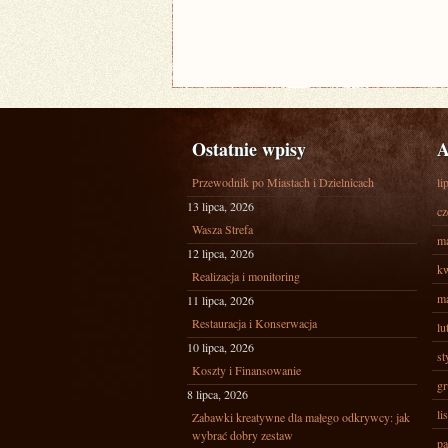
Ostatnie wpisy
A
Przewodnik po Miastach i Dzielnicach
li
13 lipca, 2026
cz
Wasza Strefa
ma
12 lipca, 2026
kw
Realizacja i monitoring
ma
11 lipca, 2026
Restauracja i Konserwacja
lu
10 lipca, 2026
st
Koszty i Finansowanie
gr
8 lipca, 2026
li
Zabawki kreatywne dla małego odkrywcy: jak
wybrać dobry zestaw
pa