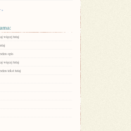
r »
ama:
aj więcej tutaj
utaj
pełen opis
aj więcej tutaj
ełen tekst tutaj