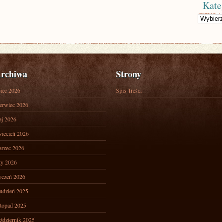
Kate
Kategorie
rchiwa
Strony
piec 2026
Spis Treści
erwiec 2026
j 2026
iecień 2026
rzec 2026
ty 2026
yczeń 2026
udzień 2025
stopad 2025
ździernik 2025