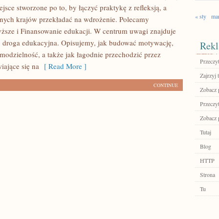
jsce stworzone po to, by łączyć praktykę z refleksją, a
« sty
ma
óżnych krajów przekładać na wdrożenie. Polecamy
ższe i Finansowanie edukacji. W centrum uwagi znajduje
go droga edukacyjna. Opisujemy, jak budować motywację,
Rekl
amodzielność, a także jak łagodnie przechodzić przez
Przeczyt
iające się na
[ Read More ]
Zajrzyj t
CONTINUE
Zobacz 
Przeczyt
Zobacz p
Tutaj
Blog
HTTP
Strona
Tu