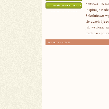
państwa. To mie
UCZNIOWIE
MOŻLIWOŚĆ KOMENTOWANIA
inspiracje z r
I
ZOSTAŁA WYŁĄCZONA
Szkolnictwo wy
ICH
się uczeń i je
GŁOS
jak wspierać s
trudności pojaw
POSTED BY ADMIN