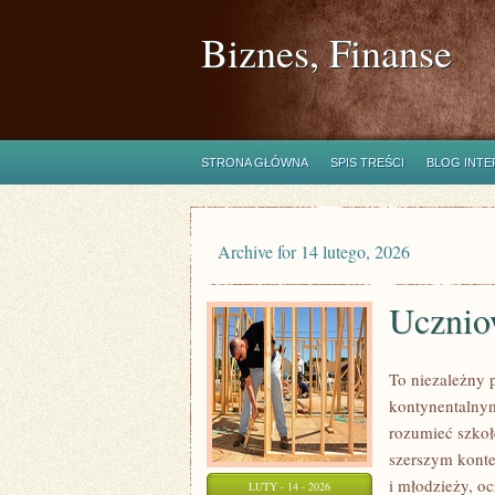
Biznes, Finanse
STRONA GŁÓWNA
SPIS TREŚCI
BLOG INT
Archive for 14 lutego, 2026
Uczniow
To niezależny 
kontynentalnym
rozumieć szkołę
szerszym konte
i młodzieży, o
LUTY - 14 - 2026