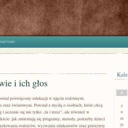
ERNETOWY
Kale
ie i ich głos
P
portal poświęcony edukacji w ujęciu rodzimym,
 oraz światowym. Powstał z myślą o osobach, które chcą
2
 i uczenie się nie tylko „tu i teraz”, ale również w
9
kście: jak zmieniają się programy, metody, potrzeby dzieci
16
23
czekiwania rodziców, wyzwania edukatorów oraz priorytety