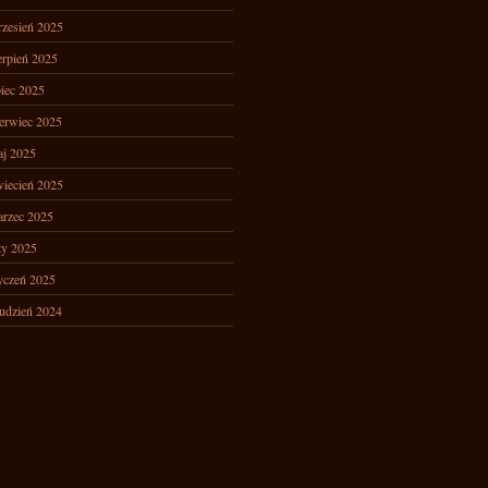
zesień 2025
erpień 2025
piec 2025
erwiec 2025
j 2025
iecień 2025
rzec 2025
ty 2025
yczeń 2025
udzień 2024