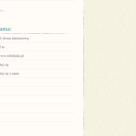
u »
ama:
 stronę internetową
 to
www.robdrinki.pl
uj się
uj się z nami