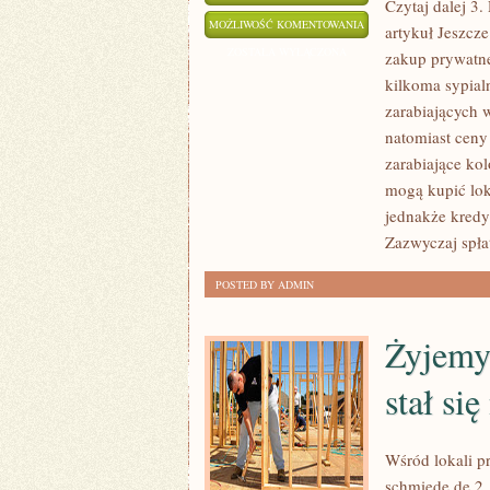
Czytaj dalej 3.
W
MOŻLIWOŚĆ KOMENTOWANIA
artykuł Jeszcze
DALSZYM
ZOSTAŁA WYŁĄCZONA
zakup prywatne
CIĄGU
kilkoma sypial
KILKANAŚCIE
zarabiających w
LAT
natomiast ceny
TEMU
zarabiające ko
mogą kupić lok
WIELE
jednakże kredy
RODZIN
Zazwyczaj spł
ZDOŁAŁO
POZWOLIĆ
POSTED BY ADMIN
SOBIE
NA
Żyjemy
ZAKUP
WŁASNEGO
stał s
Wśród lokali p
schmiede.de 2. 