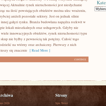
Kate
 więcej Aktualnie rynek nieruchomości jest niesłychanie
Kategorie
trząc na ilość powstających obiektów można ulec wrażeniu,
zybciej aniżeli pozostałe sektory. Jest on jednak silnie
 innej gałęzi rynku. Branża budowlana napędza rozkwit w
upie lokali mieszkalnych oraz usługowych. Gdyby nie
 wiele innowacyjnych obiektów, rynek nieruchomości typu
skup nie byłby z pewnością tak potężny. Całość tego
dzielić na wtórny oraz archaiczny. Pierwszy z nich
ieszy się znacznie
[ Read More ]
CONTINUE
rchiwa
Strony
piec 2026
Spis Treści