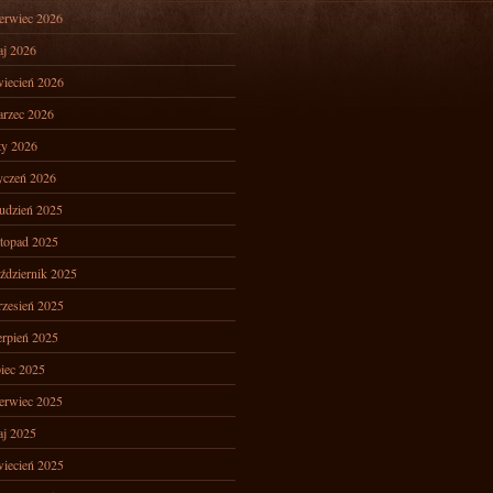
erwiec 2026
j 2026
iecień 2026
rzec 2026
ty 2026
yczeń 2026
udzień 2025
stopad 2025
ździernik 2025
zesień 2025
erpień 2025
piec 2025
erwiec 2025
j 2025
iecień 2025