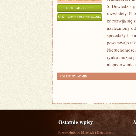
5. Dowiedz się
LISTOPAD - 4 - 2025
rozwinięty. Pa
ŻYJEMY
MOŻLIWOŚĆ KOMENTOWANIA
że rozwija się s
W
ZOSTAŁA WYŁĄCZONA
uzależniony od
OKRESACH,
sprzedaży i sk
KIEDY
powstawało tak
KREDYT
Nieruchomości 
STAŁ
rynku można po
SIĘ
nieprzerwanie c
NIEOMALŻE
POSTED BY ADMIN
WYJĄTKOWYM
Ostatnie wpisy
A
Przewodnik po Miastach i Dzielnicach
li