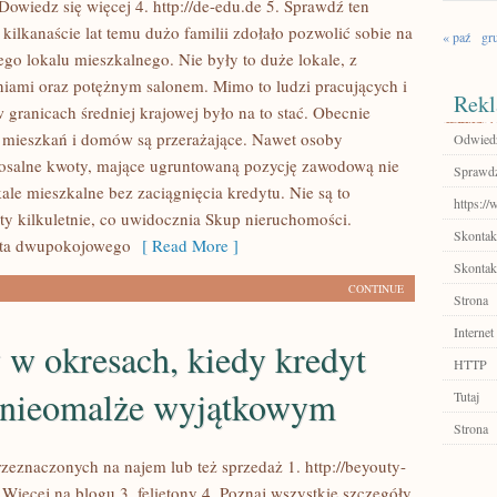
 Dowiedz się więcej 4. http://de-edu.de 5. Sprawdź ten
 kilkanaście lat temu dużo familii zdołało pozwolić sobie na
« paź
gr
go lokalu mieszkalnego. Nie były to duże lokale, z
niami oraz potężnym salonem. Mimo to ludzi pracujących i
Rekl
 granicach średniej krajowej było na to stać. Obecnie
 mieszkań i domów są przerażające. Nawet osoby
Odwiedź
losalne kwoty, mające ugruntowaną pozycję zawodową nie
Sprawdź
ale mieszkalne bez zaciągnięcia kredytu. Nie są to
https://
ty kilkuletnie, co uwidocznia Skup nieruchomości.
Skontakt
ata dwupokojowego
[ Read More ]
Skontakt
CONTINUE
Strona
Internet
 w okresach, kiedy kredyt
HTTP
ię nieomalże wyjątkowym
Tutaj
Strona
rzeznaczonych na najem lub też sprzedaż 1. http://beyouty-
Więcej na blogu 3. felietony 4. Poznaj wszystkie szczegóły