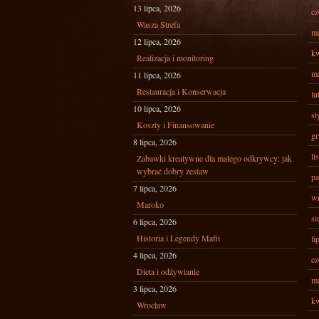
13 lipca, 2026
cz
Wasza Strefa
ma
12 lipca, 2026
kw
Realizacja i monitoring
ma
11 lipca, 2026
Restauracja i Konserwacja
lu
10 lipca, 2026
st
Koszty i Finansowanie
gr
8 lipca, 2026
li
Zabawki kreatywne dla małego odkrywcy: jak
wybrać dobry zestaw
pa
7 lipca, 2026
wr
Maroko
si
6 lipca, 2026
Historia i Legendy Mafii
li
4 lipca, 2026
cz
Dieta i odżywianie
ma
3 lipca, 2026
kw
Wrocław