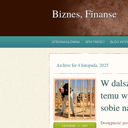
Biznes, Finanse
STRONA GŁÓWNA
SPIS TREŚCI
BLOG INT
Archive for 4 listopada, 2025
W dalsz
temu wi
sobie 
Dostępność pos
LISTOPAD - 4 - 2025