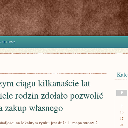
ERNETOWY
Kale
ym ciągu kilkanaście lat
ele rodzin zdołało pozwolić
P
na zakup własnego
3
10
17
iadłości na lokalnym rynku jest duża 1. mapa strony 2.
24