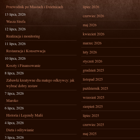
Przewodnik po Miastach i Dzielnicach
lipiec 2026
13 lipca, 2026
czerwiec 2026
Wasza Strefa
maj 2026
12 lipca, 2026
kwiecień 2026
Realizacja i monitoring
marzec 2026
11 lipca, 2026
Restauracja i Konserwacja
luty 2026
10 lipca, 2026
styczeń 2026
Koszty i Finansowanie
grudzień 2025
8 lipca, 2026
listopad 2025
Zabawki kreatywne dla małego odkrywcy: jak
wybrać dobry zestaw
październik 2025
7 lipca, 2026
wrzesień 2025
Maroko
sierpień 2025
6 lipca, 2026
Historia i Legendy Mafii
lipiec 2025
4 lipca, 2026
czerwiec 2025
Dieta i odżywianie
maj 2025
3 lipca, 2026