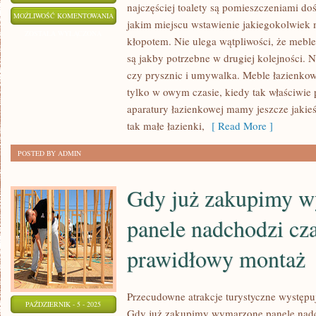
najczęściej toalety są pomieszczeniami do
MEBLE
MOŻLIWOŚĆ KOMENTOWANIA
jakim miejscu wstawienie jakiegokolwiek 
NA
ZOSTAŁA WYŁĄCZONA
kłopotem. Nie ulega wątpliwości, że meble 
ZAMÓWIENIE
są jakby potrzebne w drugiej kolejności. 
MA
czy prysznic i umywalka. Meble łazienko
W
tylko w owym czasie, kiedy tak właściwie
OSOBISTEJ
aparatury łazienkowej mamy jeszcze jakie
OFERCIE
tak małe łazienki,
[ Read More ]
KAŻDY
POSTED BY ADMIN
WŁAŚCIWY
Gdy już zakupimy 
panele nadchodzi cz
prawidłowy montaż
Przecudowne atrakcje turystyczne występuj
PAŹDZIERNIK - 5 - 2025
Gdy już zakupimy wymarzone panele nadc