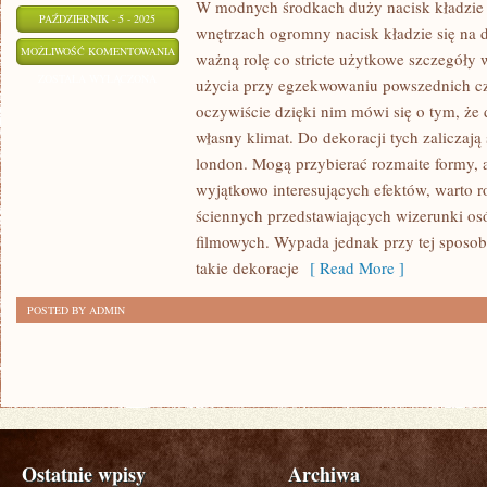
W modnych środkach duży nacisk kładzie 
PAŹDZIERNIK - 5 - 2025
wnętrzach ogromny nacisk kładzie się na d
MEBLE,
MOŻLIWOŚĆ KOMENTOWANIA
ważną rolę co stricte użytkowe szczegóły 
JAKIE
ZOSTAŁA WYŁĄCZONA
użycia przy egzekwowaniu powszednich cz
SĄ
oczywiście dzięki nim mówi się o tym, że
Z
własny klimat. Do dekoracji tych zaliczają 
PRZEZNACZENIEM
london. Mogą przybierać rozmaite formy, 
DO
wyjątkowo interesujących efektów, warto r
ściennych przedstawiających wizerunki os
BIURA
filmowych. Wypada jednak przy tej sposob
ORAZ
takie dekoracje
[ Read More ]
GABINETU
POWINNY
POSTED BY ADMIN
ZNAMIONOWAĆ
Ostatnie wpisy
Archiwa