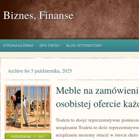
Biznes, Finanse
STRONA GŁÓWNA
SPIS TREŚCI
BLOG INTERNETOWY
Archive for 5 października, 2025
Meble na zamówien
osobistej ofercie ka
Toaleta to dosyć reprezentatywne pomieszc
urządzaniu Toaleta to dość reprezentatywn
urządzaniu możemy stracić w istocie dużo
PAŹDZIERNIK - 5 - 2025