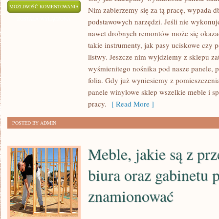
GDY
MOŻLIWOŚĆ KOMENTOWANIA
Nim zabierzemy się za tą pracę, wypada d
JUŻ
ZOSTAŁA WYŁĄCZONA
podstawowych narzędzi. Jeśli nie wykonuj
ZAKUPIMY
nawet drobnych remontów może się okazać
WYMARZONE
takie instrumenty, jak pasy uciskowe czy 
PANELE
listwy. Jeszcze nim wyjdziemy z sklepu z
NADCHODZI
wyśmienitego nośnika pod nasze panele, p
folia. Gdy już wyniesiemy z pomieszczeni
CZAS
panele winylowe sklep wszelkie meble i s
NA
pracy.
[ Read More ]
PRAWIDŁOWY
MONTAŻ
POSTED BY ADMIN
Meble, jakie są z pr
biura oraz gabinetu
znamionować