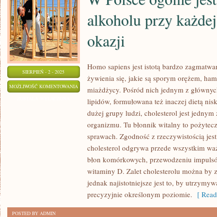
alkoholu przy każdej
okazji
Homo sapiens jest istotą bardzo zagmatw
SIERPIEŃ - 2 - 2025
żywienia się, jakie są sporym orężem, h
W
MOŻLIWOŚĆ KOMENTOWANIA
miażdżycy. Pośród nich jednym z głównych
POLSCE
ZOSTAŁA WYŁĄCZONA
lipidów, formułowana też inaczej dietą ni
OGÓLNE
dużej grupy ludzi, cholesterol jest jedny
JEST
organizmu. Tu błonnik witalny to pożytec
SPOŻYWANIE
sprawach. Zgodność z rzeczywistością jest
ALKOHOLU
cholesterol odgrywa przede wszystkim waż
błon komórkowych, przewodzeniu impuls
PRZY
witaminy D. Zalet cholesterolu można by 
KAŻDEJ
jednak najistotniejsze jest to, by utrzymyw
DOPUSZCZALNEJ
precyzyjnie określonym poziomie.
[ Read
OKAZJI
POSTED BY ADMIN