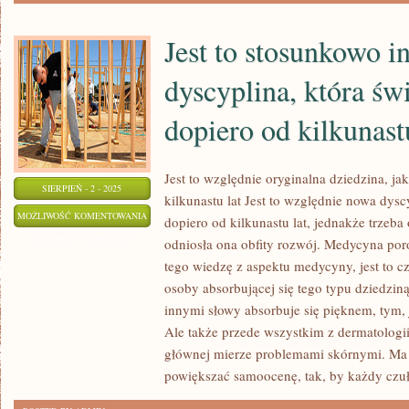
Jest to stosunkowo 
dyscyplina, która św
dopiero od kilkunastu
Jest to względnie oryginalna dziedzina, ja
SIERPIEŃ - 2 - 2025
kilkunastu lat Jest to względnie nowa dysc
JEST
MOŻLIWOŚĆ KOMENTOWANIA
dopiero od kilkunastu lat, jednakże trzeba
TO
ZOSTAŁA WYŁĄCZONA
odniosła ona obfity rozwój. Medycyna por
STOSUNKOWO
tego wiedzę z aspektu medycyny, jest to c
INNOWACYJNA
osoby absorbującej się tego typu dziedziną
DYSCYPLINA,
innymi słowy absorbuje się pięknem, tym, 
KTÓRA
Ale także przede wszystkim z dermatologi
głównej mierze problemami skórnymi. Ma 
ŚWIECI
powiększać samoocenę, tak, by każdy czuł
TRIUMFY
DOPIERO