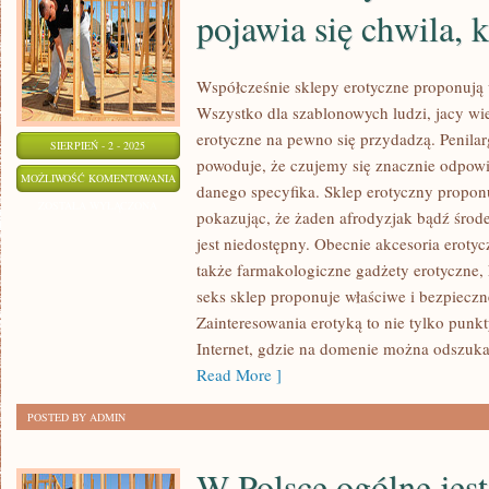
pojawia się chwila, 
Współcześnie sklepy erotyczne proponują 
Wszystko dla szablonowych ludzi, jacy wi
erotyczne na pewno się przydadzą. Penila
SIERPIEŃ - 2 - 2025
powoduje, że czujemy się znacznie odpowi
CZASEM
MOŻLIWOŚĆ KOMENTOWANIA
danego specyfika. Sklep erotyczny propon
W
ZOSTAŁA WYŁĄCZONA
pokazując, że żaden afrodyzjak bądź środe
ŻYCIU
jest niedostępny. Obecnie akcesoria erotyc
KAŻDEGO
także farmakologiczne gadżety erotyczne, 
CZŁOWIEKA
seks sklep proponuje właściwe i bezpieczn
POJAWIA
Zainteresowania erotyką to nie tylko punk
SIĘ
Internet, gdzie na domenie można odszukać
CHWILA,
Read More ]
KIEDY
POSTED BY ADMIN
W Polsce ogólne jes