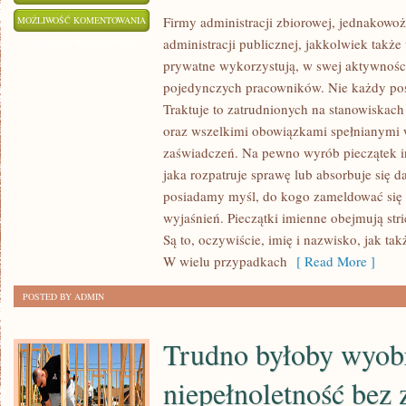
DLA
Firmy administracji zbiorowej, jednakowoż
MOŻLIWOŚĆ KOMENTOWANIA
administracji publicznej, jakkolwiek także
LAIKA
ZOSTAŁA WYŁĄCZONA
prywatne wykorzystują, w swej aktywności
PATRZĄCEGO
pojedynczych pracowników. Nie każdy pos
NA
Traktuje to zatrudnionych na stanowiskac
SZYFROWANE
oraz wszelkimi obowiązkami spełnianymi
PRZEZ
zaświadczeń. Na pewno wyrób pieczątek i
PROGRAMISTĘ
jaka rozpatruje sprawę lub absorbuje się 
MOŻE
posiadamy myśl, do kogo zameldować się 
TO
wyjaśnień. Pieczątki imienne obejmują str
BYĆ
Są to, oczywiście, imię i nazwisko, jak t
WYDARZENIE
W wielu przypadkach
[ Read More ]
ZADZIWIAJĄCE
I
POSTED BY ADMIN
GENERUJĄCE
Trudno byłoby wyobr
niepełnoletność bez