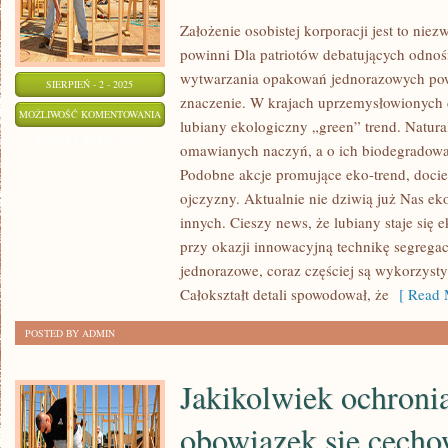
Założenie osobistej korporacji jest to nie
powinni Dla patriotów debatujących odnoś
wytwarzania opakowań jednorazowych powi
SIERPIEŃ - 2 - 2025
znaczenie. W krajach uprzemysłowionych 
PRYWATNA
MOŻLIWOŚĆ KOMENTOWANIA
lubiany ekologiczny „green” trend. Natur
KORPORACJA
ZOSTAŁA WYŁĄCZONA
omawianych naczyń, a o ich biodegradow
JEST
Podobne akcje promujące eko-trend, docie
NADZWYCZAJ
ojczyzny. Aktualnie nie dziwią już Nas e
WŁAŚCIWY
innych. Cieszy news, że lubiany staje się 
przy okazji innowacyjną technikę segregacj
jednorazowe, coraz częściej są wykorzys
Całokształt detali spowodował, że
[ Read 
POSTED BY ADMIN
Jakikolwiek ochroni
obowiązek się cech