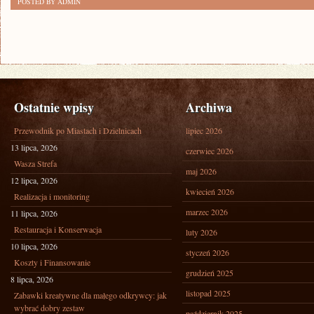
POSTED BY ADMIN
OD
KILKUNASTU
LAT
Ostatnie wpisy
Archiwa
Przewodnik po Miastach i Dzielnicach
lipiec 2026
13 lipca, 2026
czerwiec 2026
Wasza Strefa
maj 2026
12 lipca, 2026
kwiecień 2026
Realizacja i monitoring
marzec 2026
11 lipca, 2026
Restauracja i Konserwacja
luty 2026
10 lipca, 2026
styczeń 2026
Koszty i Finansowanie
grudzień 2025
8 lipca, 2026
listopad 2025
Zabawki kreatywne dla małego odkrywcy: jak
wybrać dobry zestaw
październik 2025