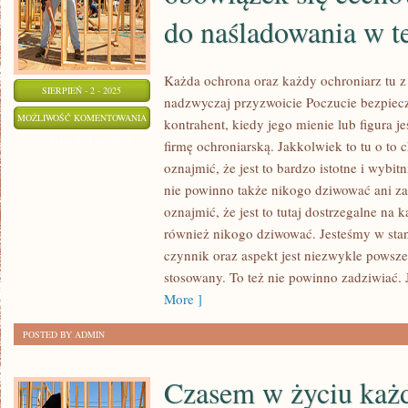
do naśladowania w te
Każda ochrona oraz każdy ochroniarz tu z
SIERPIEŃ - 2 - 2025
nadzwyczaj przyzwoicie Poczucie bezpiec
JAKIKOLWIEK
MOŻLIWOŚĆ KOMENTOWANIA
kontrahent, kiedy jego mienie lub figura j
OCHRONIARZ
ZOSTAŁA WYŁĄCZONA
firmę ochroniarską. Jakkolwiek to tu o to
MA
oznajmić, że jest to bardzo istotne i wybi
OBOWIĄZEK
nie powinno także nikogo dziwować ani za
SIĘ
oznajmić, że jest to tutaj dostrzegalne na
CECHOWAĆ
również nikogo dziwować. Jesteśmy w stan
czynnik oraz aspekt jest niezwykle powsze
WZORAMI
stosowany. To też nie powinno zadziwiać.
DO
More ]
NAŚLADOWANIA
W
POSTED BY ADMIN
TEJ
KWESTII
Czasem w życiu każ