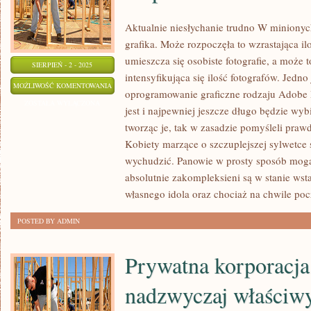
Aktualnie niesłychanie trudno W minionych
grafika. Może rozpoczęła to wzrastająca il
umieszcza się osobiste fotografie, a może 
SIERPIEŃ - 2 - 2025
intensyfikująca się ilość fotografów. Jedno
TRUDNO
MOŻLIWOŚĆ KOMENTOWANIA
oprogramowanie graficzne rodzaju Adobe 
BYŁOBY
ZOSTAŁA WYŁĄCZONA
jest i najpewniej jeszcze długo będzie wyb
WYOBRAZIĆ
tworząc je, tak w zasadzie pomyśleli pra
SOBIE
Kobiety marzące o szczuplejszej sylwetce s
NIEPEŁNOLETNOŚĆ
wychudzić. Panowie w prosty sposób mogą
BEZ
absolutnie zakompleksieni są w stanie wst
ZABAWEK
własnego idola oraz chociaż na chwile poc
POSTED BY ADMIN
Prywatna korporacja 
nadzwyczaj właściw