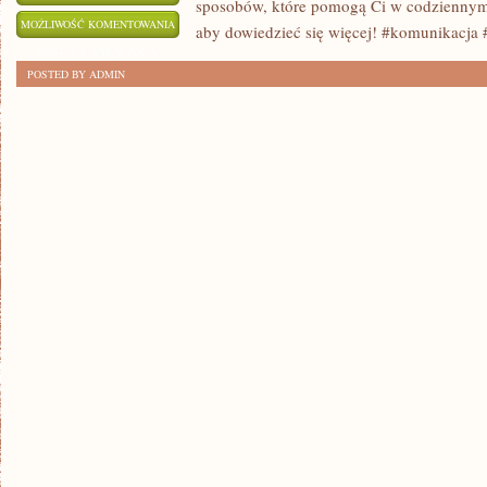
sposobów, które pomogą Ci w codziennym ży
9
MOŻLIWOŚĆ KOMENTOWANIA
aby dowiedzieć się więcej! #komunikacja 
SKUTECZNYCH
ZOSTAŁA WYŁĄCZONA
POSTED BY ADMIN
SPOSOBÓW
NA
POPRAWĘ
UMIEJĘTNOŚCI
KOMUNIKACYJNYCH