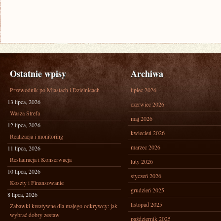
Ostatnie wpisy
Archiwa
Przewodnik po Miastach i Dzielnicach
lipiec 2026
13 lipca, 2026
czerwiec 2026
Wasza Strefa
maj 2026
12 lipca, 2026
kwiecień 2026
Realizacja i monitoring
marzec 2026
11 lipca, 2026
Restauracja i Konserwacja
luty 2026
10 lipca, 2026
styczeń 2026
Koszty i Finansowanie
grudzień 2025
8 lipca, 2026
listopad 2025
Zabawki kreatywne dla małego odkrywcy: jak
wybrać dobry zestaw
październik 2025